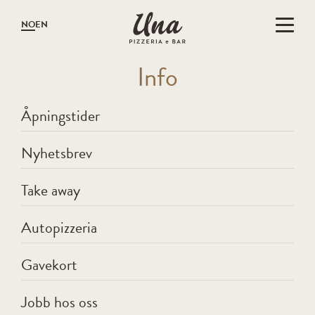
Gå til hovedinnholdet
Gå til menyen
NO
EN
I
nf
o
Åpningstider
Nyhetsbrev
Take away
Autopizzeria
Gavekort
Jobb hos oss