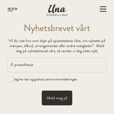
Gå til hovedinnholdet
Gå til menyen
NO
EN
N
yhetsbrevet vår
t
Vil du vite hva som skjer på spisestedene våre, om nyheter på
menyen, tilbud, arrangementer eller andre matgleder? Meld
deg på nyhetsbrevet vårt, så sender vi deg siste nytt.
E-postadresse
Jeg har lest og godtatt
personvernerklæringen
.
Meld meg på